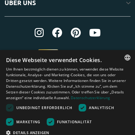
ÜBER UNS
Diese Webseite verwendet Cookies.
Um Ihnen bestmöglich dienen zu können, verwendet diese Website
ENGLISH
funktionale, Analyse- und Marketing-Cookies, die von uns oder
Dritten gesetzt werden. Weitere Informationen finden Sie in unserer
DUTCH
Datenschutzerklärung. Klicken Sie auf „Ich stimme zu“, um dem
Setzen dieser Cookies zuzustimmen. Oder treffen Sie über „Details
GERMAN
anzeigen“ eine individuelle Auswahl.
Datenschutzerklärung
FRENCH
UNBEDINGT ERFORDERLICH
ANALYTISCH
SPANISH
Amagard.com (Kranendonk B.V.) Alle Rechten vorbehalten.
Nederland
|
Deutschland
|
België
|
Belgique
|
España
|
France
|
United
MARKETING
FUNKTIONALITÄT
ENGLISH
Kingdom
|
Österreich
DETAILS ANZEIGEN
PORTUGUESE