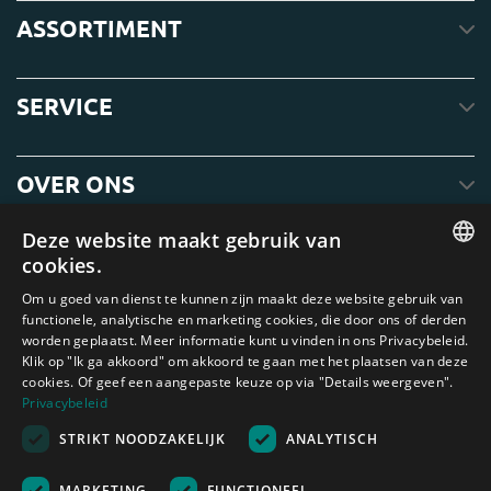
ASSORTIMENT
SERVICE
OVER ONS
Deze website maakt gebruik van
cookies.
ENGLISH
Om u goed van dienst te kunnen zijn maakt deze website gebruik van
functionele, analytische en marketing cookies, die door ons of derden
DUTCH
worden geplaatst. Meer informatie kunt u vinden in ons Privacybeleid.
Klik op "Ik ga akkoord" om akkoord te gaan met het plaatsen van deze
GERMAN
cookies. Of geef een aangepaste keuze op via "Details weergeven".
FRENCH
Privacybeleid
Amagard.com (Kranendonk B.V.) Geen van de teksten of foto's op deze
STRIKT NOODZAKELIJK
ANALYTISCH
SPANISH
website mag zonder schriftelijke toestemming van Kranendonk B.V. worden
gebruikt
ENGLISH
Nederland
|
Deutschland
|
België
|
Belgique
|
España
|
France
|
United
MARKETING
FUNCTIONEEL