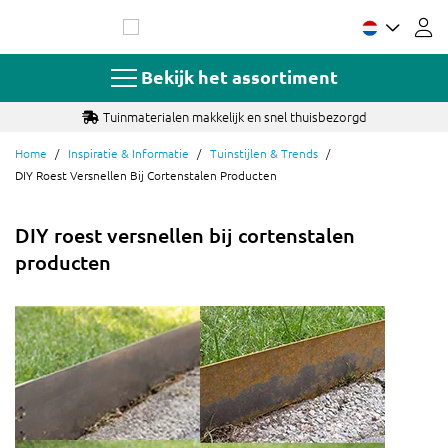
Ga
naar
de
inhoud
Bekijk het assortiment
Tuinmaterialen makkelijk en snel thuisbezorgd
Home
Inspiratie & Informatie
Tuinstijlen & Trends
DIY Roest Versnellen Bij Cortenstalen Producten
DIY roest versnellen bij cortenstalen
producten