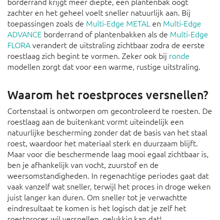
borderrand krijgt meer diepte, een plantenbak oogt
zachter en het geheel voelt sneller natuurlijk aan. Bij
toepassingen zoals de
Multi-Edge METAL
en
Multi-Edge
ADVANCE
borderrand of plantenbakken als de
Multi-Edge
FLORA
verandert de uitstraling zichtbaar zodra de eerste
roestlaag zich begint te vormen. Zeker ook bij
ronde
modellen zorgt dat voor een warme, rustige uitstraling.
Waarom het roestproces versnellen?
Cortenstaal is ontworpen om gecontroleerd te roesten. De
roestlaag aan de buitenkant vormt uiteindelijk een
natuurlijke bescherming zonder dat de basis van het staal
roest, waardoor het materiaal sterk en duurzaam blijft.
Maar voor die beschermende laag mooi egaal zichtbaar is,
ben je afhankelijk van vocht, zuurstof en de
weersomstandigheden. In regenachtige periodes gaat dat
vaak vanzelf wat sneller, terwijl het proces in droge weken
juist langer kan duren. Om sneller tot je verwachtte
eindresultaat te komen is het logisch dat je zelf het
roestproces wil versnellen, gelukkig kan dat!