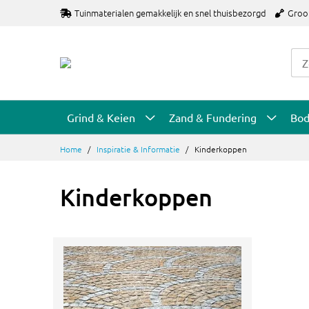
Ga
Tuinmaterialen gemakkelijk en snel thuisbezorgd
Groo
naar
de
inhoud
Grind & Keien
Zand & Fundering
Bo
Home
Inspiratie & Informatie
Kinderkoppen
Kinderkoppen