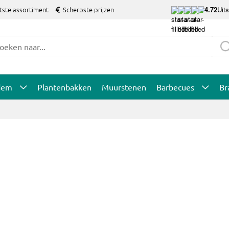
tste assortiment
Scherpste prijzen
4.72
Uit
dem
Plantenbakken
Muurstenen
Barbecues
Br