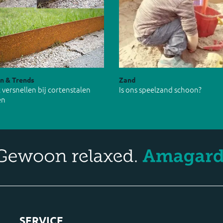
en & Trends
Zand
 versnellen bij cortenstalen
Is ons speelzand schoon?
en
SERVICE