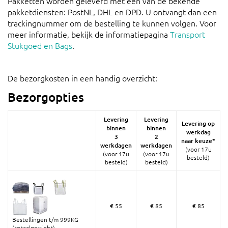
Pakketten worden geleverd met een van de bekende
pakketdiensten: PostNL, DHL en DPD. U ontvangt dan een
trackingnummer om de bestelling te kunnen volgen. Voor
meer informatie, bekijk de informatiepagina
Transport
Stukgoed en Bags
.
De bezorgkosten in een handig overzicht:
Bezorgopties
Levering
Levering
Levering op
binnen
binnen
werkdag
3
2
naar keuze*
werkdagen
werkdagen
(voor 17u
(voor 17u
(voor 17u
besteld)
besteld)
besteld)
€ 55
€ 85
€ 85
Bestellingen t/m 999KG
(totaalgewicht)