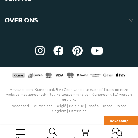
OVER ONS
Amagard.com (Kranendonk B.V.) Geen van de teksten of foto's op deze
website mag zonder schriftelijke toestemming van Kranendonk B.V. worden
gebruikt
Nederland
|
Deutschland
|
België
|
Belgique
|
España
|
France
|
United
Kingdom
|
Österreich
Rekenhulp