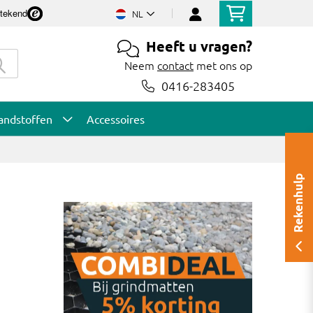
stekend
NL
Heeft u vragen?
Neem
contact
met ons op
0416-283405
andstoffen
Accessoires
Rekenhulp