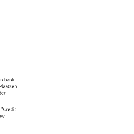
en bank.
Plaatsen
der.
 "Credit
uw