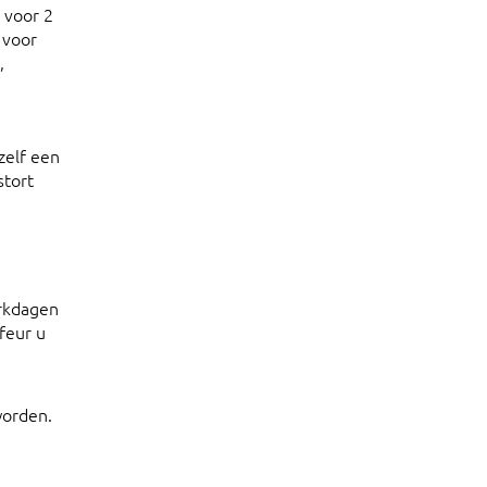
 voor 2
 voor
,
zelf een
stort
erkdagen
feur u
worden.