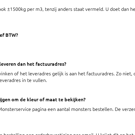
ok ±1500kg per m3, tenzij anders staat vermeld. U doet dan he
sief BTW?
 leveren dan het factuuradres?
inken of het leveradres gelijk is aan het factuuradres. Zo niet,
everadres in te vullen.
jgen om de kleur of maat te bekijken?
e Monsterservice pagina een aantal monsters bestellen. De verze
 de bestelling een orderbevestiging per email. U krijgt dit op het