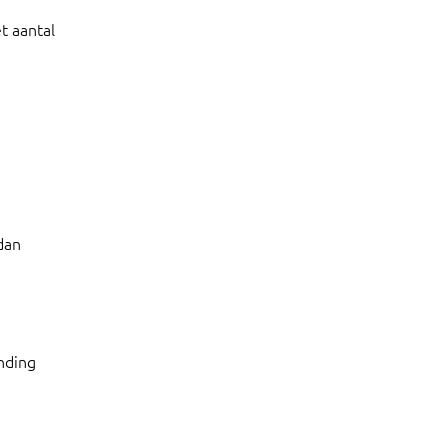
t aantal
 dan
nding