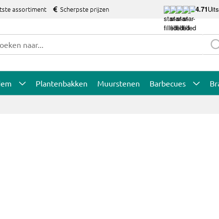
tste assortiment
Scherpste prijzen
4.71
Uit
dem
Plantenbakken
Muurstenen
Barbecues
Br