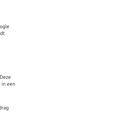
oogle
rdt
 Deze
 in een
drag