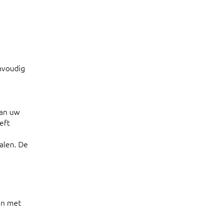
nvoudig
van uw
eft
talen. De
en met