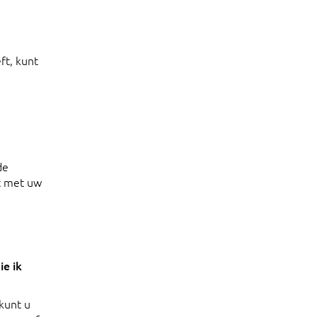
ft, kunt
de
dt met uw
e ik
kunt u