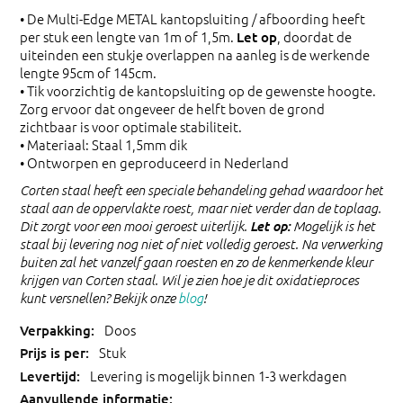
• De Multi-Edge METAL kantopsluiting / afboording heeft
per stuk een lengte van 1m of 1,5m.
, doordat de
Let op
uiteinden een stukje overlappen na aanleg is de werkende
lengte 95cm of 145cm.
• Tik voorzichtig de kantopsluiting op de gewenste hoogte.
Zorg ervoor dat ongeveer de helft boven de grond
zichtbaar is voor optimale stabiliteit.
• Materiaal: Staal 1,5mm dik
• Ontworpen en geproduceerd in Nederland
Corten staal heeft een speciale behandeling gehad waardoor het
staal aan de oppervlakte roest, maar niet verder dan de toplaag.
Let op:
Dit zorgt voor een mooi geroest uiterlijk.
Mogelijk is het
staal bij levering nog niet of niet volledig geroest. Na verwerking
buiten zal het vanzelf gaan roesten en zo de kenmerkende kleur
krijgen van Corten staal. Wil je zien hoe je dit oxidatieproces
kunt versnellen? Bekijk onze
blog
!
Doos
Stuk
Levering is mogelijk binnen 1-3 werkdagen