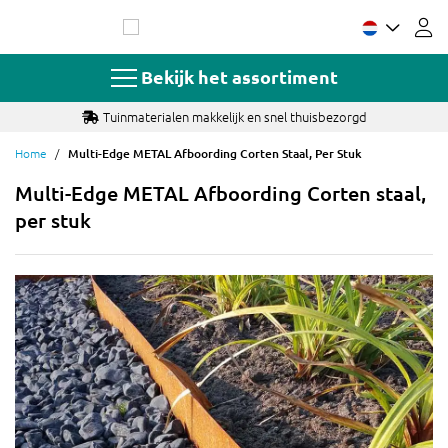
Ga
naar
de
inhoud
Bekijk het assortiment
Tuinmaterialen makkelijk en snel thuisbezorgd
Home
Multi-Edge METAL Afboording Corten Staal, Per Stuk
Multi-Edge METAL Afboording Corten staal,
per stuk