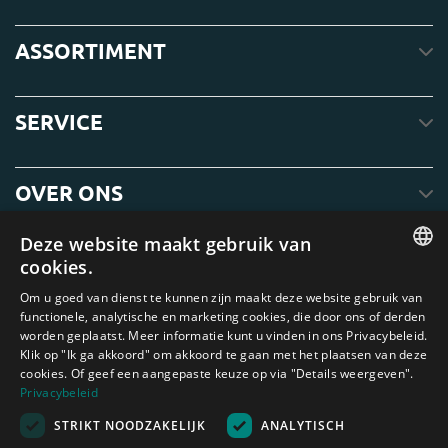
ASSORTIMENT
SERVICE
OVER ONS
Deze website maakt gebruik van
cookies.
ENGLISH
Om u goed van dienst te kunnen zijn maakt deze website gebruik van
functionele, analytische en marketing cookies, die door ons of derden
DUTCH
worden geplaatst. Meer informatie kunt u vinden in ons Privacybeleid.
Klik op "Ik ga akkoord" om akkoord te gaan met het plaatsen van deze
GERMAN
cookies. Of geef een aangepaste keuze op via "Details weergeven".
FRENCH
Privacybeleid
Amagard.com (Kranendonk B.V.) Geen van de teksten of foto's op deze
STRIKT NOODZAKELIJK
ANALYTISCH
SPANISH
website mag zonder schriftelijke toestemming van Kranendonk B.V. worden