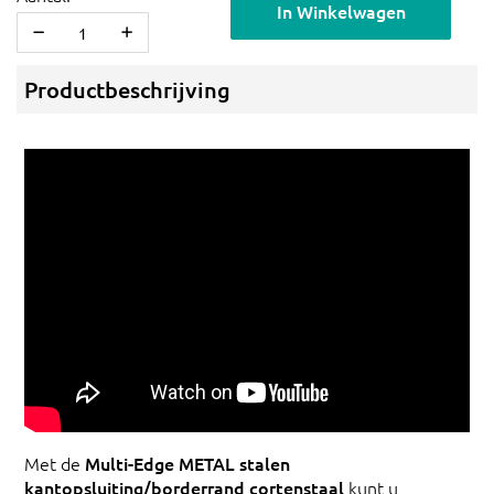
In Winkelwagen
Productbeschrijving
Met de
Multi-Edge METAL stalen
kantopsluiting/borderrand cortenstaal
kunt u