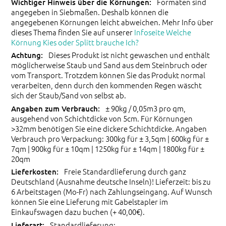
Formaten sind
angegeben in Siebmaßen. Deshalb können die
angegebenen Körnungen leicht abweichen. Mehr Info über
dieses Thema finden Sie auf unserer
Infoseite Welche
Körnung Kies oder Splitt brauche Ich?
Dieses Produkt ist nicht gewaschen und enthält
möglicherweise Staub und Sand aus dem Steinbruch oder
vom Transport. Trotzdem können Sie das Produkt normal
verarbeiten, denn durch den kommenden Regen wäscht
sich der Staub/Sand von selbst ab.
± 90kg / 0,05m3 pro qm,
ausgehend von Schichtdicke von 5cm. Für Körnungen
>32mm benötigen Sie eine dickere Schichtdicke. Angaben
Verbrauch pro Verpackung: 300kg für ± 3,5qm | 600kg für ±
7qm | 900kg für ± 10qm | 1250kg für ± 14qm | 1800kg für ±
20qm
Freie Standardlieferung durch ganz
Deutschland (Ausnahme deutsche Inseln)! Lieferzeit: bis zu
6 Arbeitstagen (Mo-Fr) nach Zahlungseingang. Auf Wunsch
können Sie eine Lieferung mit Gabelstapler im
Einkaufswagen dazu buchen (+ 40,00€).
Standardlieferung: