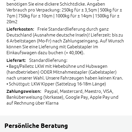
benötigen Sie eine dickere Schichtdicke. Angaben
Verbrauch pro Verpackung: 250kg für ± 3,5qm | 500kg für ±
7qm | 750kg für ± 10qm | 1000kg für ± 14qm | 1500kg für ±
20m2
Freie Standardlieferung durch ganz
Deutschland (Ausnahme deutsche Inseln)! Lieferzeit: bis zu
6 Arbeitstagen (Mo-Fr) nach Zahlungseingang. Auf Wunsch
können Sie eine Lieferung mit Gabelstapler im
Einkaufswagen dazu buchen (+ 40,00€).
Standardlieferung:
• Bags/Pallets: LKW mit Hebebühne und Hubwagen
(handbetrieben) ODER Mitnahmestapler (Gabelstapler)
nach unserer Wahl. Unsere Fahrzeugen haben keinen Kran.
• Schüttgut: LKW Kipper (Sattelzug 16-18m Länge)
Paypal, Mastercard, Maestro, VISA,
Banküberweisung (Vorkasse), Google Pay, Apple Pay und
auf Rechnung über Klarna
Persönliche Beratung