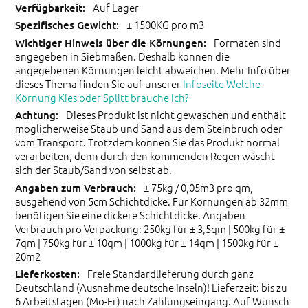
Auf Lager
± 1500KG pro m3
Formaten sind
angegeben in Siebmaßen. Deshalb können die
angegebenen Körnungen leicht abweichen. Mehr Info über
dieses Thema finden Sie auf unserer
Infoseite Welche
Körnung Kies oder Splitt brauche Ich?
Dieses Produkt ist nicht gewaschen und enthält
möglicherweise Staub und Sand aus dem Steinbruch oder
vom Transport. Trotzdem können Sie das Produkt normal
verarbeiten, denn durch den kommenden Regen wäscht
sich der Staub/Sand von selbst ab.
± 75kg / 0,05m3 pro qm,
ausgehend von 5cm Schichtdicke. Für Körnungen ab 32mm
benötigen Sie eine dickere Schichtdicke. Angaben
Verbrauch pro Verpackung: 250kg für ± 3,5qm | 500kg für ±
7qm | 750kg für ± 10qm | 1000kg für ± 14qm | 1500kg für ±
20m2
Freie Standardlieferung durch ganz
Deutschland (Ausnahme deutsche Inseln)! Lieferzeit: bis zu
6 Arbeitstagen (Mo-Fr) nach Zahlungseingang. Auf Wunsch