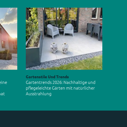
Gartenstile Und Trends
eine
Gartentrends 2026: Nachhaltige und
pflegeleichte Gärten mit natürlicher
hat
Ausstrahlung