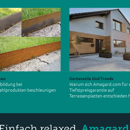
ten
Gartenstile Und Trends
tbildung bei
Warum sich Amagard.com für 
ahlprodukten beschleunigen
Tiefstpreisgarantie auf
Terrassenplatten entschieden 