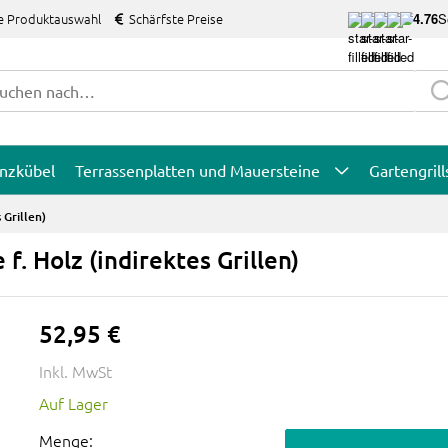
e Produktauswahl
Schärfste Preise
4.76
S
anzkübel
Terrassenplatten und Mauersteine
Gartengrill
 Grillen)
f. Holz (indirektes Grillen)
52,95 €
Inkl. MwSt
Auf Lager
Menge: