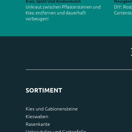
Kies, Splitt Und Rindenmulch
Neuigkei
Unkraut zwischen Pflastersteinen und
DIY: Ros
Kies: entfernen und dauerhaft
Cortenst
vorbeugen!
SORTIMENT
Kies und Gabionensteine
Kieswaben
Rasenkante
Unkrautvlies und Gartenfolie