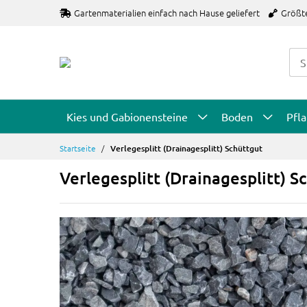
Zum
Gartenmaterialien einfach nach Hause geliefert
Größt
Inhalt
springen
Kies und Gabionensteine
Boden
Pfl
Startseite
Verlegesplitt (Drainagesplitt) Schüttgut
Verlegesplitt (Drainagesplitt) S