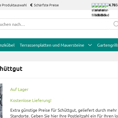
e Produktauswahl
Schärfste Preise
4.76
S
anzkübel
Terrassenplatten und Mauersteine
Gartengrill
chüttgut
Auf Lager
Kostenlose Lieferung!
Extra günstige Preise für Schüttgut, geliefert durch mehr 
Standorte. Geben Sie hier Ihre Postleitzahl ein für Ihren l