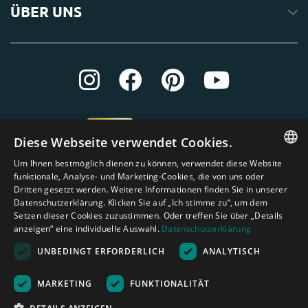
ÜBER UNS
Diese Webseite verwendet Cookies.
Um Ihnen bestmöglich dienen zu können, verwendet diese Website
ENGLISH
funktionale, Analyse- und Marketing-Cookies, die von uns oder
Dritten gesetzt werden. Weitere Informationen finden Sie in unserer
DUTCH
Datenschutzerklärung. Klicken Sie auf „Ich stimme zu“, um dem
Setzen dieser Cookies zuzustimmen. Oder treffen Sie über „Details
GERMAN
anzeigen“ eine individuelle Auswahl.
Datenschutzerklärung
FRENCH
UNBEDINGT ERFORDERLICH
ANALYTISCH
SPANISH
Amagard.com (Kranendonk B.V.) Alle Rechten vorbehalten.
Nederland
|
Deutschland
|
België
|
Belgique
|
España
|
France
|
United
MARKETING
FUNKTIONALITÄT
ENGLISH
Kingdom
|
Österreich