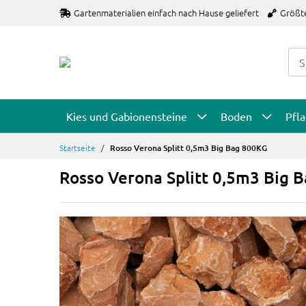
Zum
Gartenmaterialien einfach nach Hause geliefert
Größt
Inhalt
springen
Kies und Gabionensteine
Boden
Pfl
Startseite
Rosso Verona Splitt 0,5m3 Big Bag 800KG
Rosso Verona Splitt 0,5m3 Big 