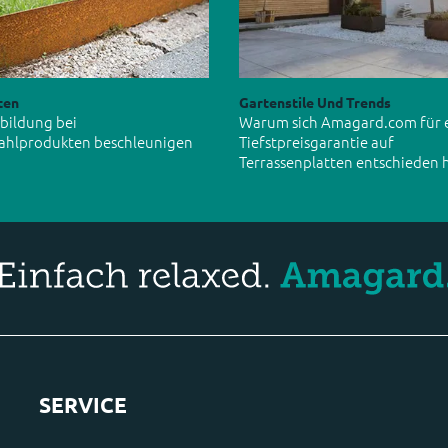
ten
Gartenstile Und Trends
tbildung bei
Warum sich Amagard.com für 
ahlprodukten beschleunigen
Tiefstpreisgarantie auf
Terrassenplatten entschieden 
SERVICE