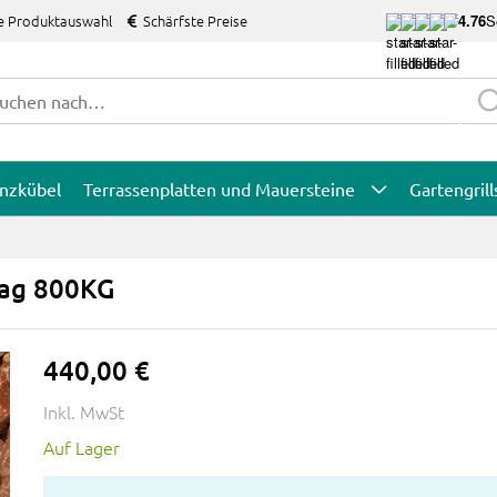
e Produktauswahl
Schärfste Preise
4.76
S
anzkübel
Terrassenplatten und Mauersteine
Gartengrill
Bag 800KG
440,00 €
Inkl. MwSt
Auf Lager