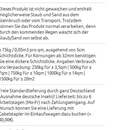
Dieses Produkt ist nicht gewaschen und enthält
möglicherweise Staub und Sand aus dem
Steinbruch oder vom Transport. Trotzdem
können Sie das Produkt normal verarbeiten, denn
durch den kommenden Regen wäscht sich der
Staub/Sand von selbst ab.
± 75kg / 0,05m3 pro qm, ausgehend von 5cm
Schichtdicke. Für Körnungen ab 32mm benötigen
Sie eine dickere Schichtdicke. Angaben Verbrauch
pro Verpackung: 250kg für ± 3,5qm | 500kg für ±
7qm | 750kg für ± 10qm | 1000kg für ± 14qm |
1500kg für ± 20m2
Freie Standardlieferung durch ganz Deutschland
(Ausnahme deutsche Inseln)! Lieferzeit: bis zu 6
Arbeitstagen (Mo-Fr) nach Zahlungseingang. Auf
Wunsch können Sie eine Lieferung mit
Gabelstapler im Einkaufswagen dazu buchen (+
40,00€).