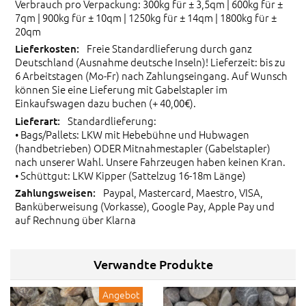
Verbrauch pro Verpackung: 300kg für ± 3,5qm | 600kg für ±
7qm | 900kg für ± 10qm | 1250kg für ± 14qm | 1800kg für ±
20qm
Freie Standardlieferung durch ganz
Deutschland (Ausnahme deutsche Inseln)! Lieferzeit: bis zu
6 Arbeitstagen (Mo-Fr) nach Zahlungseingang. Auf Wunsch
können Sie eine Lieferung mit Gabelstapler im
Einkaufswagen dazu buchen (+ 40,00€).
Standardlieferung:
• Bags/Pallets: LKW mit Hebebühne und Hubwagen
(handbetrieben) ODER Mitnahmestapler (Gabelstapler)
nach unserer Wahl. Unsere Fahrzeugen haben keinen Kran.
• Schüttgut: LKW Kipper (Sattelzug 16-18m Länge)
Paypal, Mastercard, Maestro, VISA,
Banküberweisung (Vorkasse), Google Pay, Apple Pay und
auf Rechnung über Klarna
Verwandte Produkte
Angebot