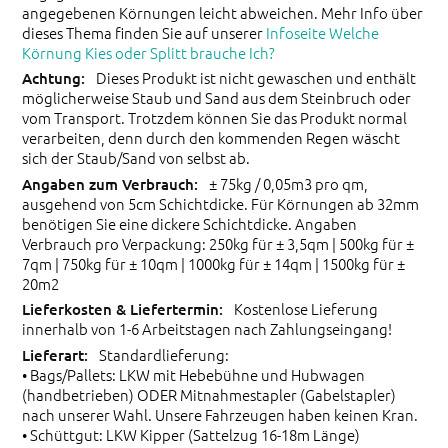
angegebenen Körnungen leicht abweichen. Mehr Info über
dieses Thema finden Sie auf unserer
Infoseite Welche
Körnung Kies oder Splitt brauche Ich?
Dieses Produkt ist nicht gewaschen und enthält
möglicherweise Staub und Sand aus dem Steinbruch oder
vom Transport. Trotzdem können Sie das Produkt normal
verarbeiten, denn durch den kommenden Regen wäscht
sich der Staub/Sand von selbst ab.
± 75kg / 0,05m3 pro qm,
ausgehend von 5cm Schichtdicke. Für Körnungen ab 32mm
benötigen Sie eine dickere Schichtdicke. Angaben
Verbrauch pro Verpackung: 250kg für ± 3,5qm | 500kg für ±
7qm | 750kg für ± 10qm | 1000kg für ± 14qm | 1500kg für ±
20m2
Kostenlose Lieferung
innerhalb von 1-6 Arbeitstagen nach Zahlungseingang!
Standardlieferung:
• Bags/Pallets: LKW mit Hebebühne und Hubwagen
(handbetrieben) ODER Mitnahmestapler (Gabelstapler)
nach unserer Wahl. Unsere Fahrzeugen haben keinen Kran.
• Schüttgut: LKW Kipper (Sattelzug 16-18m Länge)