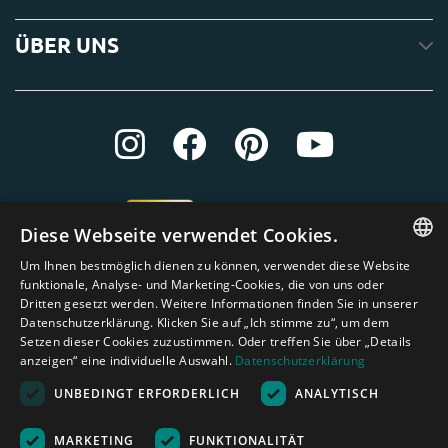
ÜBER UNS
Diese Webseite verwendet Cookies.
Um Ihnen bestmöglich dienen zu können, verwendet diese Website
ENGLISH
funktionale, Analyse- und Marketing-Cookies, die von uns oder
Dritten gesetzt werden. Weitere Informationen finden Sie in unserer
DUTCH
Datenschutzerklärung. Klicken Sie auf „Ich stimme zu“, um dem
Setzen dieser Cookies zuzustimmen. Oder treffen Sie über „Details
GERMAN
anzeigen“ eine individuelle Auswahl.
Datenschutzerklärung
FRENCH
UNBEDINGT ERFORDERLICH
ANALYTISCH
SPANISH
Amagard.com (Kranendonk B.V.) Alle Rechten vorbehalten.
Nederland
|
Deutschland
|
België
|
Belgique
|
España
|
France
|
United
MARKETING
FUNKTIONALITÄT