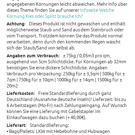
angegebenen Körnungen leicht abweichen. Mehr Info über
dieses Thema finden Sie auf unserer
Infoseite Welche
Körnung Kies oder Splitt brauche Ich?
Dieses Produkt ist nicht gewaschen und enthält
möglicherweise Staub und Sand aus dem Steinbruch oder
vom Transport. Trotzdem können Sie das Produkt normal
verarbeiten, denn durch den kommenden Regen wäscht
sich der Staub/Sand von selbst ab.
± 75kg / 0,05m3 pro qm,
ausgehend von 5cm Schichtdicke. Für Körnungen ab 32mm
benötigen Sie eine dickere Schichtdicke. Angaben
Verbrauch pro Verpackung: 250kg für ± 3,5qm | 500kg für ±
7qm | 750kg für ± 10qm | 1000kg für ± 14qm | 1500kg für ±
20m2
Freie Standardlieferung durch ganz
Deutschland (Ausnahme deutsche Inseln)! Lieferzeit: bis zu
6 Arbeitstagen (Mo-Fr) nach Zahlungseingang. Auf Wunsch
können Sie eine Lieferung mit Gabelstapler im
Einkaufswagen dazu buchen (+ 40,00€).
Standardlieferung:
• Bags/Pallets: LKW mit Hebebühne und Hubwagen