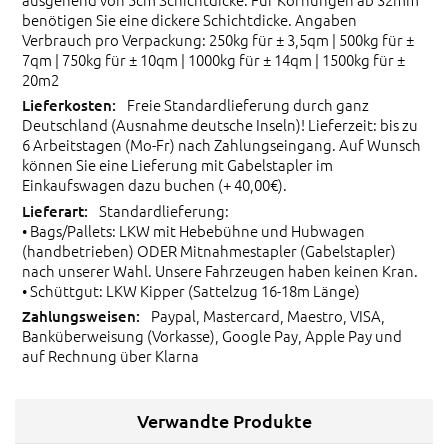
benötigen Sie eine dickere Schichtdicke. Angaben
Verbrauch pro Verpackung: 250kg für ± 3,5qm | 500kg für ±
7qm | 750kg für ± 10qm | 1000kg für ± 14qm | 1500kg für ±
20m2
Freie Standardlieferung durch ganz
Deutschland (Ausnahme deutsche Inseln)! Lieferzeit: bis zu
6 Arbeitstagen (Mo-Fr) nach Zahlungseingang. Auf Wunsch
können Sie eine Lieferung mit Gabelstapler im
Einkaufswagen dazu buchen (+ 40,00€).
Standardlieferung:
• Bags/Pallets: LKW mit Hebebühne und Hubwagen
(handbetrieben) ODER Mitnahmestapler (Gabelstapler)
nach unserer Wahl. Unsere Fahrzeugen haben keinen Kran.
• Schüttgut: LKW Kipper (Sattelzug 16-18m Länge)
Paypal, Mastercard, Maestro, VISA,
Banküberweisung (Vorkasse), Google Pay, Apple Pay und
auf Rechnung über Klarna
Verwandte Produkte