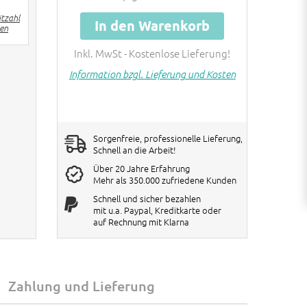
30+ Stück
€ 3 Rabatt pro 20KG Bag
itzahl
60+ Stück
€ 5 Rabatt pro 20KG Bag
In den Warenkorb
hen
Rabatte werden im Warenkorb
Inkl. MwSt - Kostenlose Lieferung!
verrechnet!
Information bzgl. Lieferung und Kosten
Sorgenfreie, professionelle Lieferung,
Schnell an die Arbeit!
Über 20 Jahre Erfahrung
Mehr als 350.000 zufriedene Kunden
Schnell und sicher bezahlen
mit u.a. Paypal, Kreditkarte oder
auf Rechnung mit Klarna
Zahlung und Lieferung