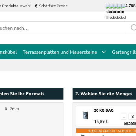
e Produktauswahl
Schärfste Preise
4.76
S
anzkübel
Terrassenplatten und Mauersteine
Gartengrill
hlen Sie Ihr Format:
2. Wählen Sie die Menge:
0 - 2mm
20 KG BAG
-
15,89 €
Mengenr
% EXTRA GÜNSTIG: SCHÜTTGU