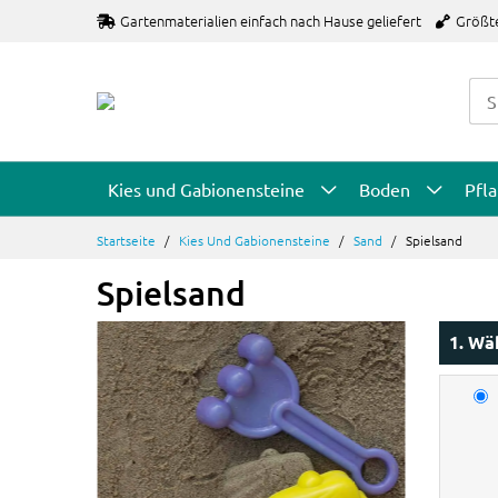
Zum
Gartenmaterialien einfach nach Hause geliefert
Größt
Inhalt
springen
Kies und Gabionensteine
Boden
Pfl
Startseite
Kies Und Gabionensteine
Sand
Spielsand
Spielsand
1. Wä