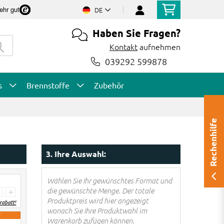
ehr gut
DE
Haben Sie Fragen?
Kontakt
aufnehmen
039292 599878
s
Brennstoffe
Zubehör
Rechenhilfe
3. Ihre Auswahl:
Wählen Sie Ihr gewünschtes Format und
die gewünschte Menge. Der totale
+
Produktpreis wird hier angezeigt
abatt!
wonach Sie Ihre Produktwahl im
T
Warenkorb zufügen können.