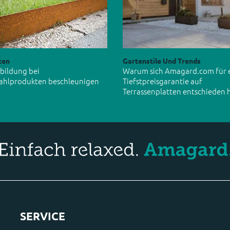
ten
Gartenstile Und Trends
tbildung bei
Warum sich Amagard.com für 
ahlprodukten beschleunigen
Tiefstpreisgarantie auf
Terrassenplatten entschieden 
SERVICE