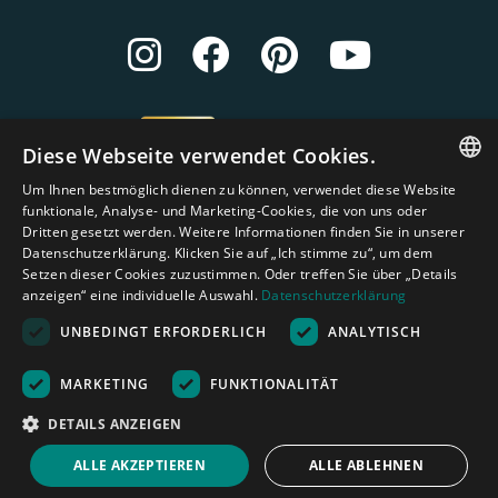
Diese Webseite verwendet Cookies.
Um Ihnen bestmöglich dienen zu können, verwendet diese Website
ENGLISH
funktionale, Analyse- und Marketing-Cookies, die von uns oder
Dritten gesetzt werden. Weitere Informationen finden Sie in unserer
DUTCH
Datenschutzerklärung. Klicken Sie auf „Ich stimme zu“, um dem
Setzen dieser Cookies zuzustimmen. Oder treffen Sie über „Details
GERMAN
anzeigen“ eine individuelle Auswahl.
Datenschutzerklärung
FRENCH
UNBEDINGT ERFORDERLICH
ANALYTISCH
SPANISH
Amagard.com (Kranendonk B.V.) Alle Rechten vorbehalten.
Nederland
|
Deutschland
|
België
|
Belgique
|
España
|
France
|
United
MARKETING
FUNKTIONALITÄT
ENGLISH
Kingdom
|
Österreich
DETAILS ANZEIGEN
PORTUGUESE
Rechenhilfe
ALLE AKZEPTIEREN
ALLE ABLEHNEN