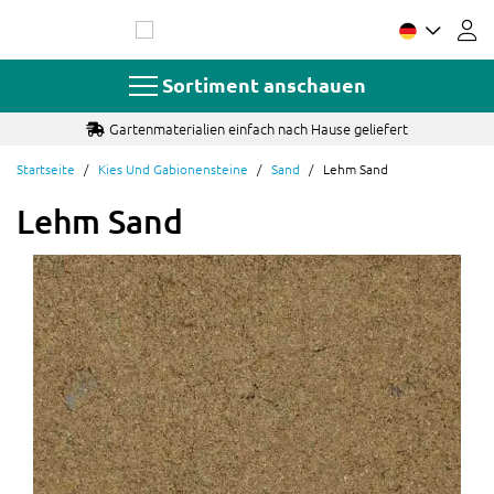
Zum
Inhalt
springen
Sortiment anschauen
Gartenmaterialien einfach nach Hause geliefert
Startseite
Kies Und Gabionensteine
Sand
Lehm Sand
Lehm Sand