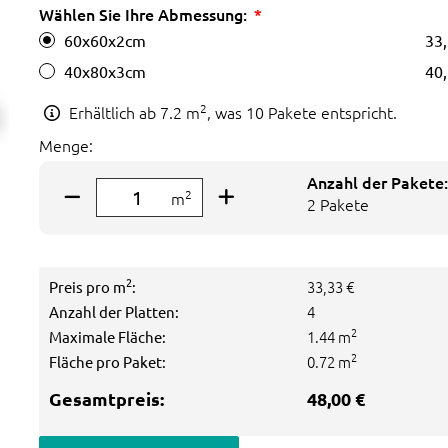
Wählen Sie Ihre Abmessung:
60x60x2cm
33,
40x80x3cm
40,
2
Erhältlich ab
7.2
m
, was 10 Pakete entspricht.
Menge:
Anzahl der Pakete:
2
m
2 Pakete
2
33,33 €
Preis pro m
:
4
Anzahl der Platten:
2
1.44 m
Maximale Fläche:
2
0.72 m
Fläche pro Paket:
Gesamtpreis:
48,00 €