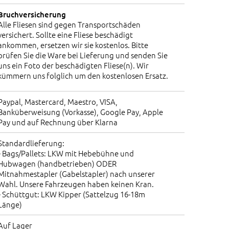
Bruchversicherung
Alle Fliesen sind gegen Transportschäden
versichert. Sollte eine Fliese beschädigt
ankommen, ersetzen wir sie kostenlos. Bitte
prüfen Sie die Ware bei Lieferung und senden Sie
uns ein Foto der beschädigten Fliese(n). Wir
kümmern uns folglich um den kostenlosen Ersatz.
Paypal, Mastercard, Maestro, VISA,
Banküberweisung (Vorkasse), Google Pay, Apple
Pay und auf Rechnung über Klarna
Standardlieferung:
• Bags/Pallets: LKW mit Hebebühne und
Hubwagen (handbetrieben) ODER
Mitnahmestapler (Gabelstapler) nach unserer
Wahl. Unsere Fahrzeugen haben keinen Kran.
• Schüttgut: LKW Kipper (Sattelzug 16-18m
Länge)
Auf Lager