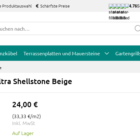
e Produktauswahl
Schärfste Preise
4.76
S
anzkübel
Terrassenplatten und Mauersteine
Gartengrill
e
tra Shellstone Beige
24,00 €
(
33,33 €
/m2)
Inkl. MwSt
Auf Lager