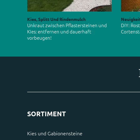
Kies, Splitt Und Rindenmulch
Neuigkei
Unkraut zwischen Pflastersteinen und
DIY: Ros
Kies: entfernen und dauerhaft
Cortenst
vorbeugen!
SORTIMENT
Kies und Gabionensteine