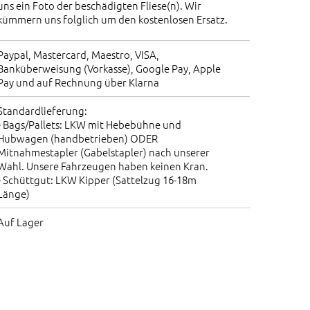
uns ein Foto der beschädigten Fliese(n). Wir
kümmern uns folglich um den kostenlosen Ersatz.
Paypal, Mastercard, Maestro, VISA,
Banküberweisung (Vorkasse), Google Pay, Apple
Pay und auf Rechnung über Klarna
Standardlieferung:
• Bags/Pallets: LKW mit Hebebühne und
Hubwagen (handbetrieben) ODER
Mitnahmestapler (Gabelstapler) nach unserer
Wahl. Unsere Fahrzeugen haben keinen Kran.
• Schüttgut: LKW Kipper (Sattelzug 16-18m
Länge)
Auf Lager