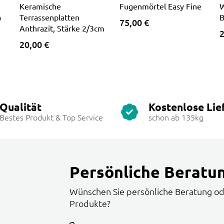
Keramische
Fugenmörtel Easy Fine
W
a
Terrassenplatten
B
75,00 €
Anthrazit, Stärke 2/3cm
2
20,00 €
Qualität
Kostenlose Lie
Bestes Produkt & Top Service
schon ab 135kg
Persönliche Beratu
Wünschen Sie persönliche Beratung od
Produkte?