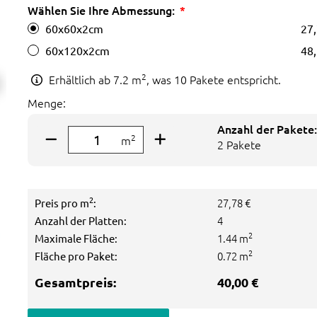
Wählen Sie Ihre Abmessung:
60x60x2cm
27,
60x120x2cm
48,
2
Erhältlich ab
7.2
m
, was 10 Pakete entspricht.
Menge:
Anzahl der Pakete:
2
m
2 Pakete
2
27,78 €
Preis pro m
:
4
Anzahl der Platten:
2
1.44 m
Maximale Fläche:
2
0.72 m
Fläche pro Paket:
Gesamtpreis:
40,00 €