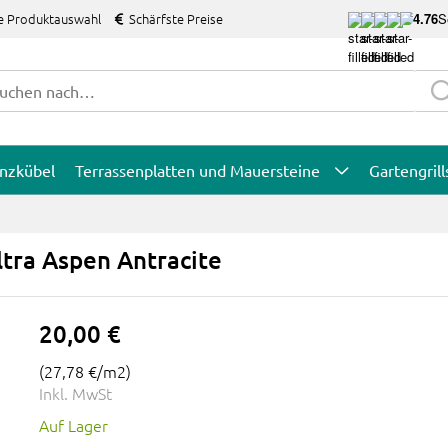
e Produktauswahl
Schärfste Preise
4.76
S
anzkübel
Terrassenplatten und Mauersteine
Gartengrill
ltra Aspen Antracite
20,00 €
(
27,78 €
/m2)
Inkl. MwSt
Auf Lager