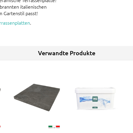
keramische Terrassenplatte?
ebrannten italienischen
 Gartenstil passt!
rrassenplatten
.
Verwandte Produkte