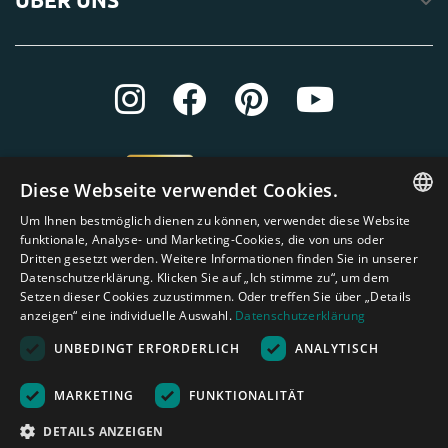
Diese Webseite verwendet Cookies.
Um Ihnen bestmöglich dienen zu können, verwendet diese Website
ENGLISH
funktionale, Analyse- und Marketing-Cookies, die von uns oder
Dritten gesetzt werden. Weitere Informationen finden Sie in unserer
DUTCH
Datenschutzerklärung. Klicken Sie auf „Ich stimme zu“, um dem
Setzen dieser Cookies zuzustimmen. Oder treffen Sie über „Details
GERMAN
anzeigen“ eine individuelle Auswahl.
Datenschutzerklärung
FRENCH
UNBEDINGT ERFORDERLICH
ANALYTISCH
SPANISH
Amagard.com (Kranendonk B.V.) Alle Rechten vorbehalten.
Nederland
|
Deutschland
|
België
|
Belgique
|
España
|
France
|
United
MARKETING
FUNKTIONALITÄT
ENGLISH
Kingdom
|
Österreich
DETAILS ANZEIGEN
PORTUGUESE
Rechenhilfe