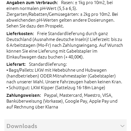
Rasen: ± 1kg pro 10m2, bei
einem normalen pH-Wert (5,5 a 6,5).
Ziergarten/Rabatten/Gemüsegärten: ± 2kg pro 10m2. Bei
abweichenden pH-Werten gelten andere Dosierungen.
Sehen Sie dazu den Prospekt.
Freie Standardlieferung durch ganz
Deutschland (Ausnahme deutsche Inseln)! Lieferzeit: bis zu
6 Arbeitstagen (Mo-Fr) nach Zahlungseingang. Auf Wunsch
können Sie eine Lieferung mit Gabelstapler im
Einkaufswagen dazu buchen (+ 40,00€).
Standardlieferung:
• Bags/Pallets: LKW mit Hebebühne und Hubwagen
(handbetrieben) ODER Mitnahmestapler (Gabelstapler)
nach unserer Wahl. Unsere Fahrzeugen haben keinen Kran.
• Schüttgut: LKW Kipper (Sattelzug 16-18m Länge)
Paypal, Mastercard, Maestro, VISA,
Banküberweisung (Vorkasse), Google Pay, Apple Pay und
auf Rechnung über Klarna
Downloads