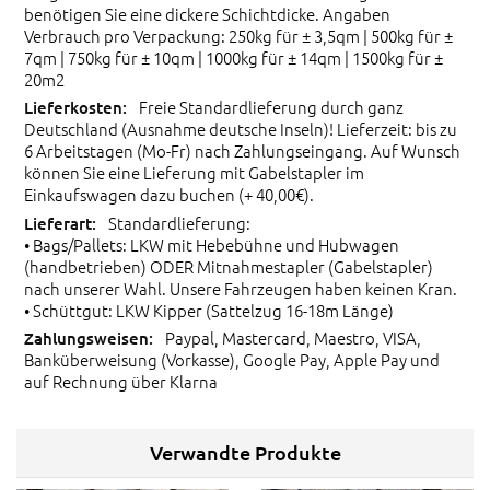
benötigen Sie eine dickere Schichtdicke. Angaben
Verbrauch pro Verpackung: 250kg für ± 3,5qm | 500kg für ±
7qm | 750kg für ± 10qm | 1000kg für ± 14qm | 1500kg für ±
20m2
Freie Standardlieferung durch ganz
Deutschland (Ausnahme deutsche Inseln)! Lieferzeit: bis zu
6 Arbeitstagen (Mo-Fr) nach Zahlungseingang. Auf Wunsch
können Sie eine Lieferung mit Gabelstapler im
Einkaufswagen dazu buchen (+ 40,00€).
Standardlieferung:
• Bags/Pallets: LKW mit Hebebühne und Hubwagen
(handbetrieben) ODER Mitnahmestapler (Gabelstapler)
nach unserer Wahl. Unsere Fahrzeugen haben keinen Kran.
• Schüttgut: LKW Kipper (Sattelzug 16-18m Länge)
Paypal, Mastercard, Maestro, VISA,
Banküberweisung (Vorkasse), Google Pay, Apple Pay und
auf Rechnung über Klarna
Verwandte Produkte