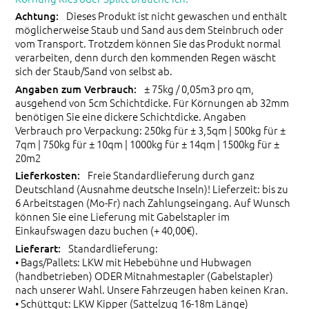
Dieses Produkt ist nicht gewaschen und enthält
möglicherweise Staub und Sand aus dem Steinbruch oder
vom Transport. Trotzdem können Sie das Produkt normal
verarbeiten, denn durch den kommenden Regen wäscht
sich der Staub/Sand von selbst ab.
± 75kg / 0,05m3 pro qm,
ausgehend von 5cm Schichtdicke. Für Körnungen ab 32mm
benötigen Sie eine dickere Schichtdicke. Angaben
Verbrauch pro Verpackung: 250kg für ± 3,5qm | 500kg für ±
7qm | 750kg für ± 10qm | 1000kg für ± 14qm | 1500kg für ±
20m2
Freie Standardlieferung durch ganz
Deutschland (Ausnahme deutsche Inseln)! Lieferzeit: bis zu
6 Arbeitstagen (Mo-Fr) nach Zahlungseingang. Auf Wunsch
können Sie eine Lieferung mit Gabelstapler im
Einkaufswagen dazu buchen (+ 40,00€).
Standardlieferung:
• Bags/Pallets: LKW mit Hebebühne und Hubwagen
(handbetrieben) ODER Mitnahmestapler (Gabelstapler)
nach unserer Wahl. Unsere Fahrzeugen haben keinen Kran.
• Schüttgut: LKW Kipper (Sattelzug 16-18m Länge)