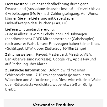
Freie Standardlieferung durch ganz
Deutschland (Ausnahme deutsche Inseln)! Lieferzeit: bis zu
6 Arbeitstagen (Mo-Fr) nach Zahlungseingang. Auf Wunsch
können Sie eine Lieferung mit Gabelstapler im
Einkaufswagen dazu buchen (+ 40,00€).
Standardlieferung:
• Bags/Pallets: LKW mit Hebebühne und Hubwagen
(handbetrieben) ODER Mitnahmestapler (Gabelstapler)
nach unserer Wahl. Unsere Fahrzeugen haben keinen Kran.
• Schüttgut: LKW Kipper (Sattelzug 16-18m Länge)
Paypal, Mastercard, Maestro, VISA,
Banküberweisung (Vorkasse), Google Pay, Apple Pay und
auf Rechnung über Klarna
Dolomit wird mit einer
Schichtdicke von ± 7-10 cm angebracht (je nach Ihren
Wünschen und Anforderungen). Diese wird mit einer Walze
oder Rüttelplatte verdichtet, wobei etwa 5-8 cm übrig
bleibt.
Verwandte Produkte