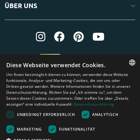
ÜBER UNS
Diese Webseite verwendet Cookies.
Um Ihnen bestmöglich dienen zu können, verwendet diese Website
ENGLISH
funktionale, Analyse- und Marketing-Cookies, die von uns oder
Dritten gesetzt werden. Weitere Informationen finden Sie in unserer
DUTCH
Datenschutzerklärung. Klicken Sie auf „Ich stimme zu“, um dem
Setzen dieser Cookies zuzustimmen. Oder treffen Sie über „Details
GERMAN
anzeigen“ eine individuelle Auswahl.
Datenschutzerklärung
FRENCH
UNBEDINGT ERFORDERLICH
ANALYTISCH
SPANISH
Amagard.com (Kranendonk B.V.) Alle Rechten vorbehalten.
Nederland
|
Deutschland
|
België
|
Belgique
|
España
|
France
|
United
MARKETING
FUNKTIONALITÄT
ENGLISH
Kingdom
|
Österreich