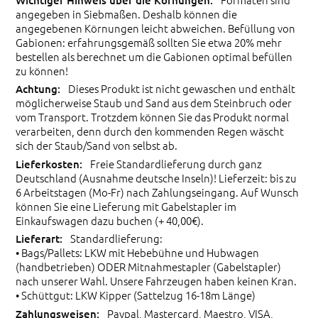
angegeben in Siebmaßen. Deshalb können die
angegebenen Körnungen leicht abweichen. Befüllung von
Gabionen: erfahrungsgemäß sollten Sie etwa 20% mehr
bestellen als berechnet um die Gabionen optimal befüllen
zu können!
Dieses Produkt ist nicht gewaschen und enthält
möglicherweise Staub und Sand aus dem Steinbruch oder
vom Transport. Trotzdem können Sie das Produkt normal
verarbeiten, denn durch den kommenden Regen wäscht
sich der Staub/Sand von selbst ab.
Freie Standardlieferung durch ganz
Deutschland (Ausnahme deutsche Inseln)! Lieferzeit: bis zu
6 Arbeitstagen (Mo-Fr) nach Zahlungseingang. Auf Wunsch
können Sie eine Lieferung mit Gabelstapler im
Einkaufswagen dazu buchen (+ 40,00€).
Standardlieferung:
• Bags/Pallets: LKW mit Hebebühne und Hubwagen
(handbetrieben) ODER Mitnahmestapler (Gabelstapler)
nach unserer Wahl. Unsere Fahrzeugen haben keinen Kran.
• Schüttgut: LKW Kipper (Sattelzug 16-18m Länge)
Paypal, Mastercard, Maestro, VISA,