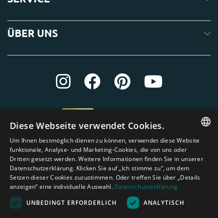
ÜBER UNS
Diese Webseite verwendet Cookies.
Um Ihnen bestmöglich dienen zu können, verwendet diese Website
ENGLISH
funktionale, Analyse- und Marketing-Cookies, die von uns oder
Dritten gesetzt werden. Weitere Informationen finden Sie in unserer
DUTCH
Datenschutzerklärung. Klicken Sie auf „Ich stimme zu“, um dem
Setzen dieser Cookies zuzustimmen. Oder treffen Sie über „Details
GERMAN
anzeigen“ eine individuelle Auswahl.
Datenschutzerklärung
FRENCH
UNBEDINGT ERFORDERLICH
ANALYTISCH
SPANISH
Amagard.com (Kranendonk B.V.) Alle Rechten vorbehalten.