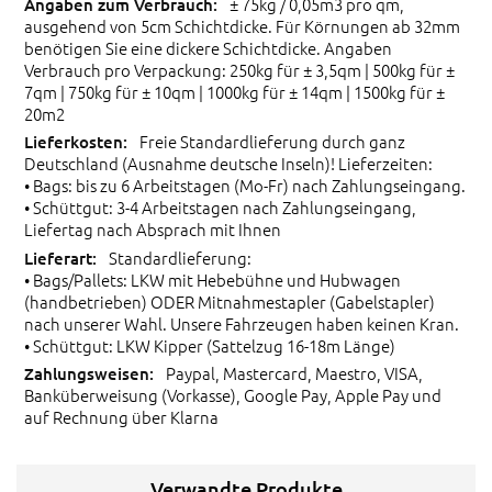
± 75kg / 0,05m3 pro qm,
ausgehend von 5cm Schichtdicke. Für Körnungen ab 32mm
benötigen Sie eine dickere Schichtdicke. Angaben
Verbrauch pro Verpackung: 250kg für ± 3,5qm | 500kg für ±
7qm | 750kg für ± 10qm | 1000kg für ± 14qm | 1500kg für ±
20m2
Freie Standardlieferung durch ganz
Deutschland (Ausnahme deutsche Inseln)! Lieferzeiten:
• Bags: bis zu 6 Arbeitstagen (Mo-Fr) nach Zahlungseingang.
• Schüttgut: 3-4 Arbeitstagen nach Zahlungseingang,
Liefertag nach Absprach mit Ihnen
Standardlieferung:
• Bags/Pallets: LKW mit Hebebühne und Hubwagen
(handbetrieben) ODER Mitnahmestapler (Gabelstapler)
nach unserer Wahl. Unsere Fahrzeugen haben keinen Kran.
• Schüttgut: LKW Kipper (Sattelzug 16-18m Länge)
Paypal, Mastercard, Maestro, VISA,
Banküberweisung (Vorkasse), Google Pay, Apple Pay und
auf Rechnung über Klarna
Verwandte Produkte