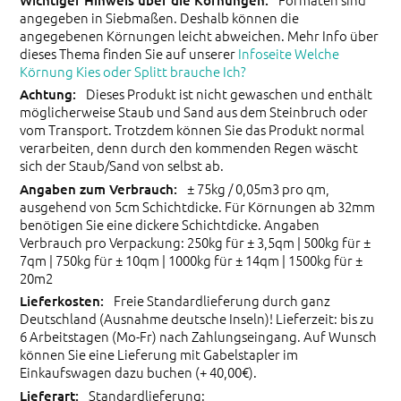
angegeben in Siebmaßen. Deshalb können die
angegebenen Körnungen leicht abweichen. Mehr Info über
dieses Thema finden Sie auf unserer
Infoseite Welche
Körnung Kies oder Splitt brauche Ich?
Dieses Produkt ist nicht gewaschen und enthält
möglicherweise Staub und Sand aus dem Steinbruch oder
vom Transport. Trotzdem können Sie das Produkt normal
verarbeiten, denn durch den kommenden Regen wäscht
sich der Staub/Sand von selbst ab.
± 75kg / 0,05m3 pro qm,
ausgehend von 5cm Schichtdicke. Für Körnungen ab 32mm
benötigen Sie eine dickere Schichtdicke. Angaben
Verbrauch pro Verpackung: 250kg für ± 3,5qm | 500kg für ±
7qm | 750kg für ± 10qm | 1000kg für ± 14qm | 1500kg für ±
20m2
Freie Standardlieferung durch ganz
Deutschland (Ausnahme deutsche Inseln)! Lieferzeit: bis zu
6 Arbeitstagen (Mo-Fr) nach Zahlungseingang. Auf Wunsch
können Sie eine Lieferung mit Gabelstapler im
Einkaufswagen dazu buchen (+ 40,00€).
Standardlieferung: