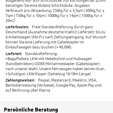
ausgehend von 5cm Schichtdicke. Für Körnungen ab 32mm
benötigen Sie eine dickere Schichtdicke. Angaben
Verbrauch pro Verpackung: 250kg für ± 3,5qm | 500kg für ±
7qm | 750kg für ± 10qm | 1000kg für ± 14qm | 1500kg für ±
20m2
Freie Standardlieferung durch ganz
Deutschland (Ausnahme deutsche Inseln)! Lieferzeit: bis zu
6 Arbeitstagen (Mo-Fr) nach Zahlungseingang. Auf Wunsch
können Sie eine Lieferung mit Gabelstapler im
Einkaufswagen dazu buchen (+ 40,00€).
Standardlieferung:
• Bags/Pallets: LKW mit Hebebühne und Hubwagen
(handbetrieben) ODER Mitnahmestapler (Gabelstapler)
nach unserer Wahl. Unsere Fahrzeugen haben keinen Kran.
• Schüttgut: LKW Kipper (Sattelzug 16-18m Länge)
Paypal, Mastercard, Maestro, VISA,
Banküberweisung (Vorkasse), Google Pay, Apple Pay und
auf Rechnung über Klarna
Persönliche Beratung