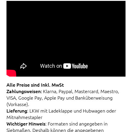
Alle Preise sind Inkl. MwSt
Zahlungsweisen:
Klarna, Paypal, Mastercard, Maestro,
VISA, Google Pay, Apple Pay und Banküberweisung
(Vorkasse).
Lieferung
: LKW mit Ladeklappe und Hubwagen oder
Mitnahmestapler
Wichtiger Hinweis
: Formaten sind angegeben in
Siebmaßen. Deshalb können die angegebenen