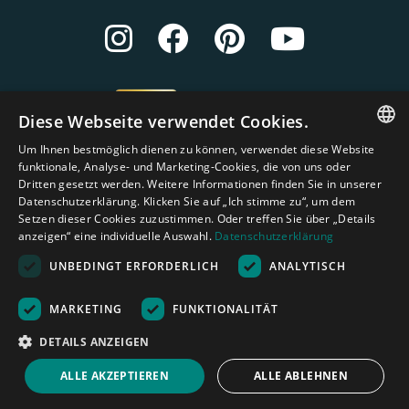
Diese Webseite verwendet Cookies.
Um Ihnen bestmöglich dienen zu können, verwendet diese Website
ENGLISH
funktionale, Analyse- und Marketing-Cookies, die von uns oder
Dritten gesetzt werden. Weitere Informationen finden Sie in unserer
DUTCH
Datenschutzerklärung. Klicken Sie auf „Ich stimme zu“, um dem
Setzen dieser Cookies zuzustimmen. Oder treffen Sie über „Details
GERMAN
anzeigen“ eine individuelle Auswahl.
Datenschutzerklärung
FRENCH
UNBEDINGT ERFORDERLICH
ANALYTISCH
SPANISH
Amagard.com (Kranendonk B.V.) Alle Rechten vorbehalten.
Nederland
|
Deutschland
|
België
|
Belgique
|
España
|
France
|
United
MARKETING
FUNKTIONALITÄT
ENGLISH
Kingdom
|
Österreich
DETAILS ANZEIGEN
PORTUGUESE
Rechenhilfe
ALLE AKZEPTIEREN
ALLE ABLEHNEN
Menü
Suche
Mein Warenkorb
Kontakt