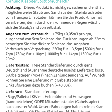
Körnung Kies oder Splitt brauche Ich?
Dieses Produkt ist nicht gewaschen und enthält
möglicherweise Staub und Sand aus dem Steinbruch oder
vom Transport. Trotzdem können Sie das Produkt normal
verarbeiten, denn durch den kommenden Regen wäscht
sich der Staub/Sand von selbst ab.
± 75kg / 0,05m3 pro qm,
ausgehend von 5cm Schichtdicke. Für Körnungen ab 32mm
benötigen Sie eine dickere Schichtdicke. Angaben
Verbrauch pro Verpackung: 250kg für ± 3,5qm | 500kg für ±
7qm | 750kg für ± 10qm | 1000kg für ± 14qm | 1500kg für ±
20m2
Freie Standardlieferung durch ganz
Deutschland (Ausnahme deutsche Inseln)! Lieferzeit: bis zu
6 Arbeitstagen (Mo-Fr) nach Zahlungseingang. Auf Wunsch
können Sie eine Lieferung mit Gabelstapler im
Einkaufswagen dazu buchen (+ 40,00€).
Standardlieferung:
• Bags/Pallets: LKW mit Hebebühne und Hubwagen
(handbetrieben) ODER Mitnahmestapler (Gabelstapler)
nach unserer Wahl. Unsere Fahrzeugen haben keinen Kran.
• Schüttgut: LKW Kipper (Sattelzug 16-18m Länge)