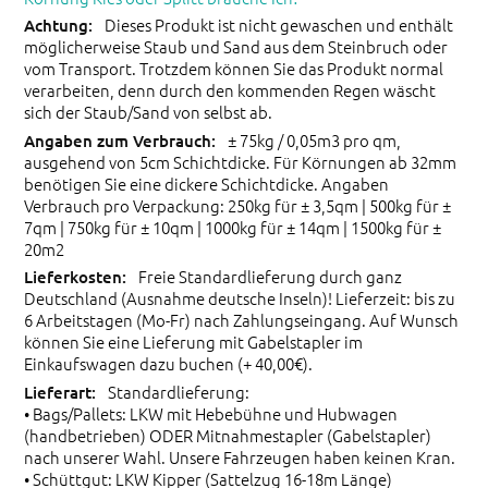
Dieses Produkt ist nicht gewaschen und enthält
möglicherweise Staub und Sand aus dem Steinbruch oder
vom Transport. Trotzdem können Sie das Produkt normal
verarbeiten, denn durch den kommenden Regen wäscht
sich der Staub/Sand von selbst ab.
± 75kg / 0,05m3 pro qm,
ausgehend von 5cm Schichtdicke. Für Körnungen ab 32mm
benötigen Sie eine dickere Schichtdicke. Angaben
Verbrauch pro Verpackung: 250kg für ± 3,5qm | 500kg für ±
7qm | 750kg für ± 10qm | 1000kg für ± 14qm | 1500kg für ±
20m2
Freie Standardlieferung durch ganz
Deutschland (Ausnahme deutsche Inseln)! Lieferzeit: bis zu
6 Arbeitstagen (Mo-Fr) nach Zahlungseingang. Auf Wunsch
können Sie eine Lieferung mit Gabelstapler im
Einkaufswagen dazu buchen (+ 40,00€).
Standardlieferung:
• Bags/Pallets: LKW mit Hebebühne und Hubwagen
(handbetrieben) ODER Mitnahmestapler (Gabelstapler)
nach unserer Wahl. Unsere Fahrzeugen haben keinen Kran.
• Schüttgut: LKW Kipper (Sattelzug 16-18m Länge)