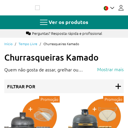
Ir
para
o
Conteúdo
Ver os produtos
Perguntas? Resposta rápida e profissional
Início
Tempo Livre
Churrasqueiras Kamado
Churrasqueiras Kamado
Mostrar mais
Quem não gosta de assar, grelhar ou
defumar de forma relaxada ao ar livre? Com
um
churrasco kamado
, você pode cozinhar
FILTRAR POR
ao ar livre, pois ele veda muito bem,
independentemente da época do ano em
Promoção
Promoção
que for utilizado.
O que é um churrasco Kamado?
É uma churrasqueira de cerâmica versátil