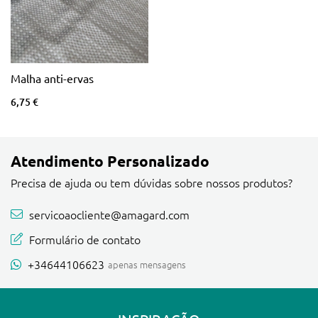
em conta o aumento das temperaturas no
último ano, isso permitirá que você
aproveite seu jardim por muito mais tempo!
Malha anti-ervas
6,75 €
Atendimento Personalizado
Precisa de ajuda ou tem dúvidas sobre nossos produtos?
servicoaocliente@amagard.com
Formulário de contato
+34644106623
apenas mensagens