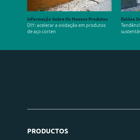
Informação Sobre Os Nossos Produtos
Estilos D
DIY: acelerar a oxidação em produtos
Tendência
de aço corten
sustentá
PRODUCTOS