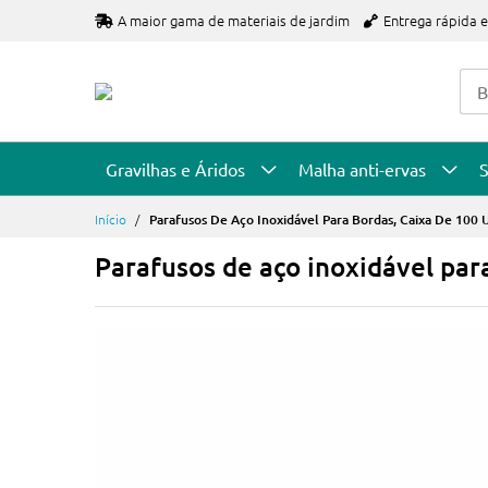
Ir
A maior gama de materiais de jardim
Entrega rápida 
para
o
Conteúdo
Gravilhas e Áridos
Malha anti-ervas
S
Início
Parafusos De Aço Inoxidável Para Bordas, Caixa De 100 U
Parafusos de aço inoxidável para