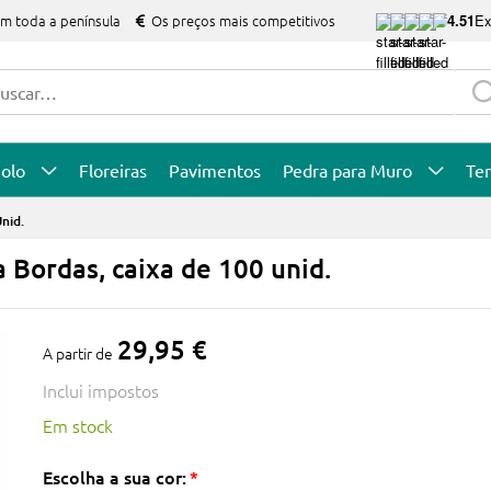
em toda a península
Os preços mais competitivos
4.51
Ex
olo
Floreiras
Pavimentos
Pedra para Muro
Te
nid.
 Bordas, caixa de 100 unid.
29,95 €
A partir de
Inclui impostos
Em stock
Escolha a sua cor: