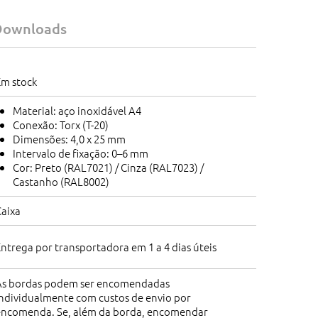
Downloads
Em stock
Material: aço inoxidável A4
Conexão: Torx (T-20)
Dimensões: 4,0 x 25 mm
Intervalo de fixação: 0–6 mm
Cor: Preto (RAL7021) / Cinza (RAL7023) /
Castanho (RAL8002)
Caixa
ntrega por transportadora em 1 a 4 dias úteis
As bordas podem ser encomendadas
individualmente com custos de envio por
encomenda. Se, além da borda, encomendar