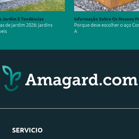
e Jardim E Tendências
Informação Sobre Os Nossos P
s de jardim 2026: jardins
Porque deve escolher o aço Co
veis
A
SERVICIO