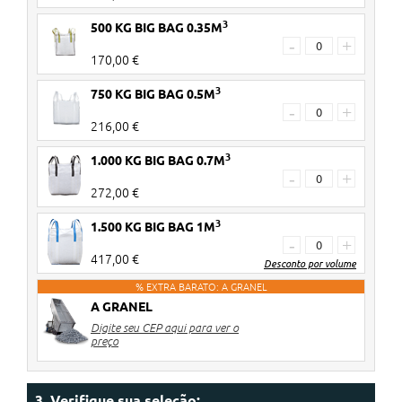
3
500 KG BIG BAG 0.35M
-
+
170,00 €
3
750 KG BIG BAG 0.5M
-
+
216,00 €
3
1.000 KG BIG BAG 0.7M
-
+
272,00 €
3
1.500 KG BIG BAG 1M
-
+
417,00 €
Desconto por volume
% EXTRA BARATO: A GRANEL
A GRANEL
3-4 unidades
€9 de desconto por big bag
Digite seu CEP aqui para ver o
5-6 unidades
€12 de desconto por big bag
preço
7-8 unidades
€15 de desconto por big bag
9> unidades
€18 de desconto por big bag
3. Verifique sua seleção: