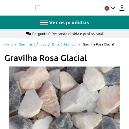
Ir
para
o
Conteúdo
Ver os produtos
 rápida e profissional
Mais de 17 ano
Início
Gravilhas E Áridos
Brita E Pedrisco
Gravilha Rosa Glacial
Gravilha Rosa Glacial