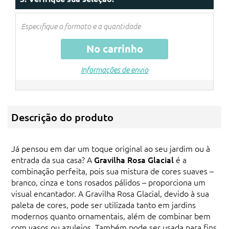
Os descontos serão aplicados no
carrinho de compras.
Especifique o formato e a quantidade
No carrinho
Informações de envio
Descrição do produto
Já pensou em dar um toque original ao seu jardim ou à
entrada da sua casa? A
Gravilha Rosa Glacial
é a
combinação perfeita, pois sua mistura de cores suaves –
branco, cinza e tons rosados pálidos – proporciona um
visual encantador. A Gravilha Rosa Glacial, devido à sua
paleta de cores, pode ser utilizada tanto em jardins
modernos quanto ornamentais, além de combinar bem
com vasos ou azulejos. Também pode ser usada para fins