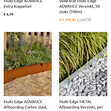
Multi-Edge ADVANCE
Volle krat Multi-Edge
Extra Koppelset
ADVANCE Verzinkt, 50
stuks (100m)
€ 8,99
€ 1.599,00
€ 2.041,99
Multi-Edge ADVANCE
Multi-Edge METAL
Afboording Corten staal,
Afboording Verzinkt, per