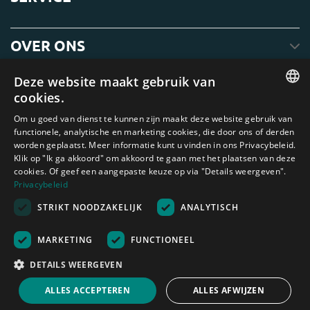
OVER ONS
Deze website maakt gebruik van
cookies.
ENGLISH
Om u goed van dienst te kunnen zijn maakt deze website gebruik van
functionele, analytische en marketing cookies, die door ons of derden
DUTCH
worden geplaatst. Meer informatie kunt u vinden in ons Privacybeleid.
Klik op "Ik ga akkoord" om akkoord te gaan met het plaatsen van deze
GERMAN
cookies. Of geef een aangepaste keuze op via "Details weergeven".
FRENCH
Privacybeleid
Amagard.com (Kranendonk B.V.) Geen van de teksten of foto's op deze
STRIKT NOODZAKELIJK
ANALYTISCH
SPANISH
website mag zonder schriftelijke toestemming van Kranendonk B.V. worden
gebruikt
ENGLISH
Nederland
|
Deutschland
|
België
|
Belgique
|
España
|
France
|
United
MARKETING
FUNCTIONEEL
Kingdom
|
Österreich
PORTUGUESE
DETAILS WEERGEVEN
Rekenhulp
ALLES ACCEPTEREN
ALLES AFWIJZEN