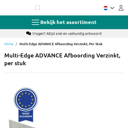
Ga
naar
de
inhoud
Bekijk het assortiment
Vragen? Altijd snel en vakkundig antwoord
Home
Multi-Edge ADVANCE Afboording Verzinkt, Per Stuk
Multi-Edge ADVANCE Afboording Verzinkt,
per stuk