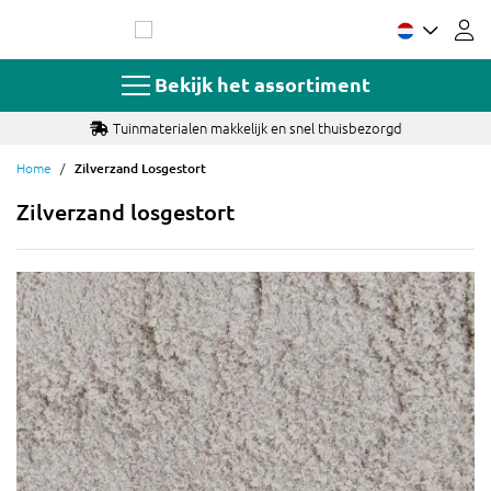
Ga
naar
de
inhoud
Bekijk het assortiment
Tuinmaterialen makkelijk en snel thuisbezorgd
Home
Zilverzand Losgestort
Zilverzand losgestort