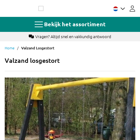
Ga
naar
de
inhoud
Bekijk het assortiment
Vragen? Altijd snel en vakkundig antwoord
Home
Valzand Losgestort
Valzand losgestort