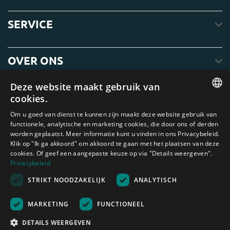
SERVICE
OVER ONS
Deze website maakt gebruik van
cookies.
ENGLISH
Om u goed van dienst te kunnen zijn maakt deze website gebruik van
functionele, analytische en marketing cookies, die door ons of derden
DUTCH
worden geplaatst. Meer informatie kunt u vinden in ons Privacybeleid.
Klik op "Ik ga akkoord" om akkoord te gaan met het plaatsen van deze
GERMAN
cookies. Of geef een aangepaste keuze op via "Details weergeven".
FRENCH
Privacybeleid
Amagard.com (Kranendonk B.V.) Geen van de teksten of foto's op deze
STRIKT NOODZAKELIJK
ANALYTISCH
SPANISH
website mag zonder schriftelijke toestemming van Kranendonk B.V. worden
gebruikt
ENGLISH
Nederland
|
Deutschland
|
België
|
Belgique
|
España
|
France
|
United
MARKETING
FUNCTIONEEL
Kingdom
|
Österreich
PORTUGUESE
DETAILS WEERGEVEN
Rekenhulp