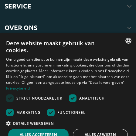
SERVICE
OVER ONS
Deze website maakt gebruik van
cookies.
ENGLISH
Om u goed van dienst te kunnen zijn maakt deze website gebruik van
functionele, analytische en marketing cookies, die door ons of derden
DUTCH
worden geplaatst. Meer informatie kunt u vinden in ons Privacybeleid.
Klik op "Ik ga akkoord" om akkoord te gaan met het plaatsen van deze
GERMAN
cookies. Of geef een aangepaste keuze op via "Details weergeven".
FRENCH
Privacybeleid
Amagard.com (Kranendonk B.V.) Geen van de teksten of foto's op deze
STRIKT NOODZAKELIJK
ANALYTISCH
SPANISH
website mag zonder schriftelijke toestemming van Kranendonk B.V. worden
gebruikt
ENGLISH
Nederland
|
Deutschland
|
België
|
Belgique
|
España
|
France
|
United
MARKETING
FUNCTIONEEL
Kingdom
|
Österreich
PORTUGUESE
DETAILS WEERGEVEN
Rekenhulp
ALLES ACCEPTEREN
ALLES AFWIJZEN