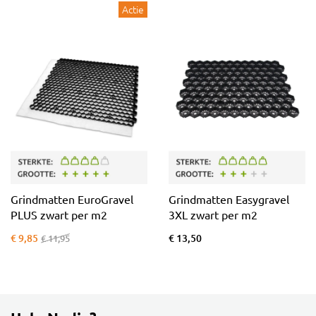
Actie
Grindmatten EuroGravel
Grindmatten Easygravel
PLUS zwart per m2
3XL zwart per m2
€ 9,85
€ 13,50
€ 11,95