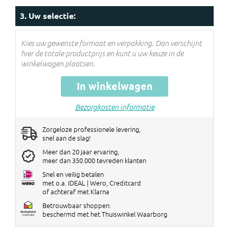
Kortingen worden verrekend in de
3. Uw selectie:
winkelwagen!
Kies uw gewenste formaat en verpakking. Dan verschijnt
hier de totale productprijs en kunt u uw keuze in de
winkelwagen plaatsen.
In winkelwagen
Bezorgkosten informatie
Zorgeloze professionele levering,
snel aan de slag!
Meer dan 20 jaar ervaring,
meer dan 350.000 tevreden klanten
Snel en veilig betalen
met o.a. IDEAL | Wero, Creditcard
of achteraf met Klarna
Betrouwbaar shoppen:
beschermd met het Thuiswinkel Waarborg