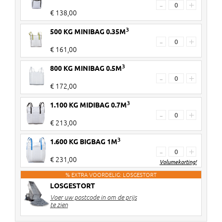
-
+
€ 138,00
3
500 KG MINIBAG 0.35M
-
+
€ 161,00
3
800 KG MINIBAG 0.5M
-
+
€ 172,00
3
1.100 KG MIDIBAG 0.7M
-
+
€ 213,00
3
1.600 KG BIGBAG 1M
-
+
€ 231,00
Volumekorting!
% EXTRA VOORDELIG: LOSGESTORT
LOSGESTORT
2 stuks
€ 8 korting per big bag
Voer uw postcode in om de prijs
3-4 stuks
€ 12 korting per big bag
te zien
5> stuks
€ 14 korting per big bag