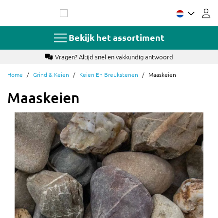
Ga
naar
de
inhoud
Bekijk het assortiment
Vragen? Altijd snel en vakkundig antwoord
Home
Grind & Keien
Keien En Breukstenen
Maaskeien
Maaskeien