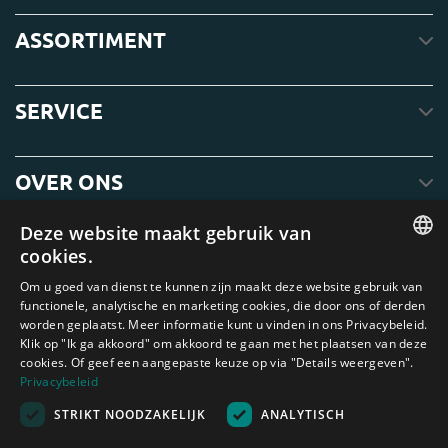
ASSORTIMENT
SERVICE
OVER ONS
Deze website maakt gebruik van
cookies.
ENGLISH
Om u goed van dienst te kunnen zijn maakt deze website gebruik van
functionele, analytische en marketing cookies, die door ons of derden
DUTCH
worden geplaatst. Meer informatie kunt u vinden in ons Privacybeleid.
Klik op "Ik ga akkoord" om akkoord te gaan met het plaatsen van deze
GERMAN
cookies. Of geef een aangepaste keuze op via "Details weergeven".
FRENCH
Privacybeleid
Amagard.com (Kranendonk B.V.) Geen van de teksten of foto's op deze
STRIKT NOODZAKELIJK
ANALYTISCH
SPANISH
website mag zonder schriftelijke toestemming van Kranendonk B.V. worden
gebruikt
ENGLISH