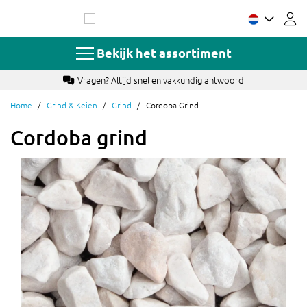
Ga
naar
de
inhoud
Bekijk het assortiment
Betaal met o.a. Ideal, creditcard of achteraf
Home
Grind & Keien
Grind
Cordoba Grind
Cordoba grind