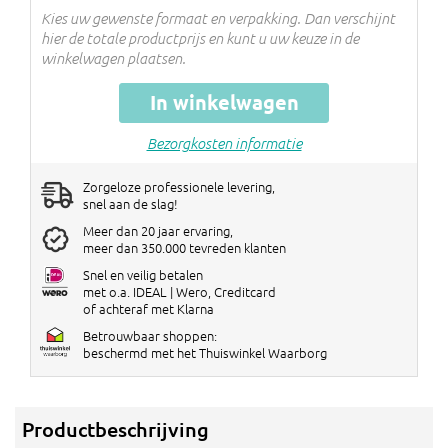
Kies uw gewenste formaat en verpakking. Dan verschijnt
hier de totale productprijs en kunt u uw keuze in de
winkelwagen plaatsen.
In winkelwagen
Bezorgkosten informatie
Zorgeloze professionele levering,
snel aan de slag!
Meer dan 20 jaar ervaring,
meer dan 350.000 tevreden klanten
Snel en veilig betalen
met o.a. IDEAL | Wero, Creditcard
of achteraf met Klarna
Betrouwbaar shoppen:
beschermd met het Thuiswinkel Waarborg
Productbeschrijving