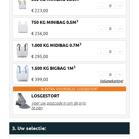
-
+
€ 223,00
3
750 KG MINIBAG 0.5M
-
+
€ 256,00
3
1.000 KG MIDIBAG 0.7M
-
+
€ 295,00
3
1.500 KG BIGBAG 1M
-
+
€ 399,00
Volumekorting!
% EXTRA VOORDELIG: LOSGESTORT
LOSGESTORT
2 stuks
€ 8 korting per big bag
Voer uw postcode in om de prijs
3-4 stuks
€ 12 korting per big bag
te zien
5> stuks
€ 14 korting per big bag
Kortingen worden verrekend in de
3. Uw selectie:
winkelwagen!