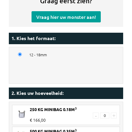
Graag eerst zien?
Vraag hier uw monster aan!
1. Kies het formaat:
12 - 18mm
2. Kies uw hoeveelheid:
3
250 KG MINIBAG 0.18M
-
+
€ 166,00
3
500 KG MINIBAG 0.35M