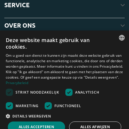
SERVICE
OVER ONS
Deze website maakt gebruik van
cookies.
ENGLISH
Om u goed van dienst te kunnen zijn maakt deze website gebruik van
functionele, analytische en marketing cookies, die door ons of derden
DUTCH
worden geplaatst. Meer informatie kunt u vinden in ons Privacybeleid.
Klik op "Ik ga akkoord" om akkoord te gaan met het plaatsen van deze
GERMAN
cookies. Of geef een aangepaste keuze op via "Details weergeven".
FRENCH
Privacybeleid
Amagard.com (Kranendonk B.V.) Geen van de teksten of foto's op deze
STRIKT NOODZAKELIJK
ANALYTISCH
SPANISH
website mag zonder schriftelijke toestemming van Kranendonk B.V. worden
gebruikt
ENGLISH
Nederland
|
Deutschland
|
België
|
Belgique
|
España
|
France
|
United
MARKETING
FUNCTIONEEL
Kingdom
|
Österreich
PORTUGUESE
DETAILS WEERGEVEN
Rekenhulp
ALLES ACCEPTEREN
ALLES AFWIJZEN