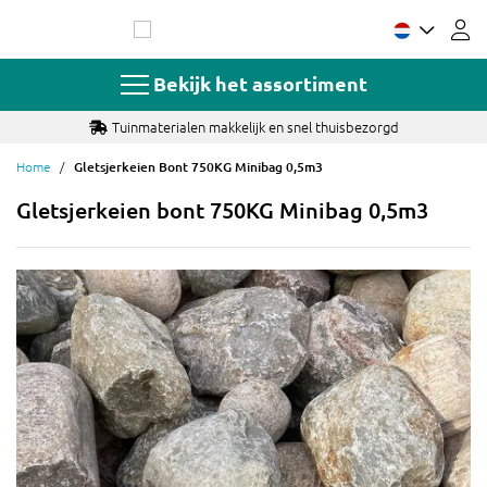
Ga
naar
de
inhoud
Bekijk het assortiment
Tuinmaterialen makkelijk en snel thuisbezorgd
Home
Gletsjerkeien Bont 750KG Minibag 0,5m3
Gletsjerkeien bont 750KG Minibag 0,5m3