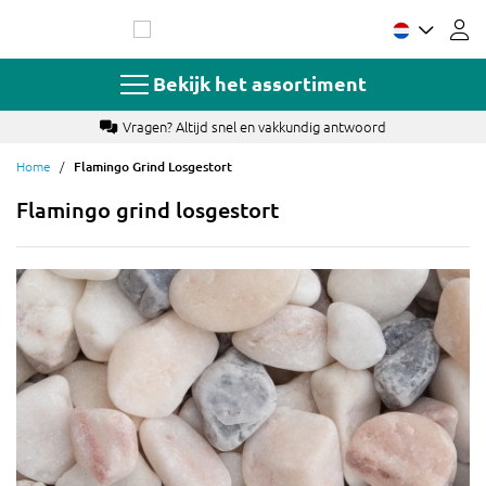
Ga
naar
de
inhoud
Bekijk het assortiment
Betaal met o.a. Ideal, creditcard of achteraf
Home
Flamingo Grind Losgestort
Flamingo grind losgestort