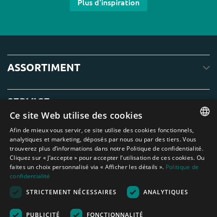
Plus d'inspiration
ASSORTIMENT
SERVICE
Ce site Web utilise des cookies
Afin de mieux vous servir, ce site utilise des cookies fonctionnels,
À PROPOS DE NOUS
ENGLISH
analytiques et marketing, déposés par nous ou par des tiers. Vous
trouverez plus d’informations dans notre Politique de confidentialité.
DUTCH
Cliquez sur « J’accepte » pour accepter l’utilisation de ces cookies. Ou
faites un choix personnalisé via « Afficher les détails ».
Politique de
GERMAN
confidentialité
FRENCH
STRICTEMENT NÉCESSAIRES
ANALYTIQUES
Amagard.com (Kranendonk B.V.) Aucun texte ou photo de ce site web ne
SPANISH
peut être utilisé sans l'autorisation écrite de Kranendonk B.V.
Nederland
|
Deutschland
|
België
|
Belgique
|
España
|
France
|
United
PUBLICITÉ
FONCTIONNALITÉ