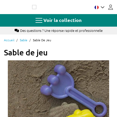
Allez
au
contenu
Voir la collection
nnelle
Paiement rapide et sécurisé avec cartes banca
Accueil
Sable
Sable De Jeu
Sable de jeu