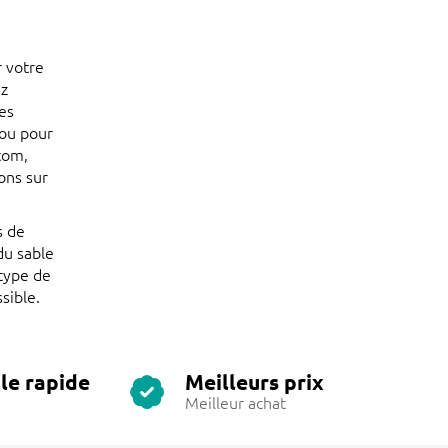
r votre
ez
es
 ou pour
com,
ons sur
s de
du sable
 type de
sible.
le rapide
Meilleurs prix
Meilleur achat