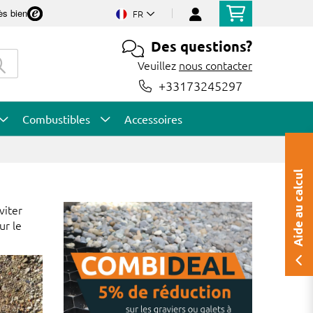
ès bien
FR
Des questions?
Veuillez
nous contacter
+33173245297
Combustibles
Accessoires
Aide au calcul
viter
ur le