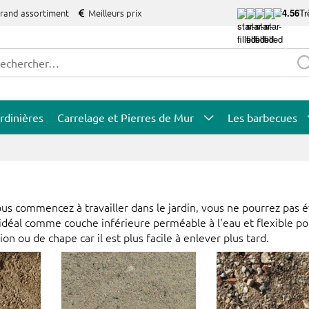
grand assortiment
Meilleurs prix
4.56
Tr
rdinières
Carrelage et Pierres de Mur
Les barbecues
vous commencez à travailler dans le jardin, vous ne pourrez pas é
 idéal comme couche inférieure perméable à l'eau et flexible po
ion ou de chape car il est plus facile à enlever plus tard.