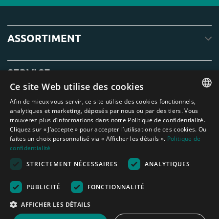
ASSORTIMENT
SERVICE
Ce site Web utilise des cookies
Afin de mieux vous servir, ce site utilise des cookies fonctionnels,
À PROPOS DE NOUS
ENGLISH
analytiques et marketing, déposés par nous ou par des tiers. Vous
trouverez plus d’informations dans notre Politique de confidentialité.
DUTCH
Cliquez sur « J’accepte » pour accepter l’utilisation de ces cookies. Ou
faites un choix personnalisé via « Afficher les détails ».
Politique de
GERMAN
confidentialité
FRENCH
STRICTEMENT NÉCESSAIRES
ANALYTIQUES
Amagard.com (Kranendonk B.V.) Aucun texte ou photo de ce site web ne
SPANISH
peut être utilisé sans l'autorisation écrite de Kranendonk B.V.
Nederland
|
Deutschland
|
België
|
Belgique
|
España
|
France
|
United
PUBLICITÉ
FONCTIONNALITÉ
ENGLISH
Kingdom
|
Österreich
AFFICHER LES DÉTAILS
PORTUGUESE
Aide au calcul