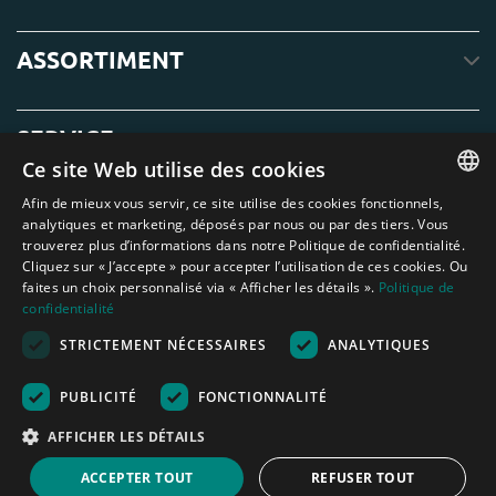
ASSORTIMENT
SERVICE
Ce site Web utilise des cookies
Afin de mieux vous servir, ce site utilise des cookies fonctionnels,
À PROPOS DE NOUS
ENGLISH
analytiques et marketing, déposés par nous ou par des tiers. Vous
trouverez plus d’informations dans notre Politique de confidentialité.
DUTCH
Cliquez sur « J’accepte » pour accepter l’utilisation de ces cookies. Ou
faites un choix personnalisé via « Afficher les détails ».
Politique de
GERMAN
confidentialité
FRENCH
STRICTEMENT NÉCESSAIRES
ANALYTIQUES
Amagard.com (Kranendonk B.V.) Aucun texte ou photo de ce site web ne
SPANISH
peut être utilisé sans l'autorisation écrite de Kranendonk B.V.
Nederland
|
Deutschland
|
België
|
Belgique
|
España
|
France
|
United
PUBLICITÉ
FONCTIONNALITÉ
ENGLISH
Kingdom
|
Österreich
AFFICHER LES DÉTAILS
PORTUGUESE
Aide au calcul
ACCEPTER TOUT
REFUSER TOUT