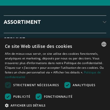
ASSORTIMENT
SERVICE
Ce site Web utilise des cookies
Afin de mieux vous servir, ce site utilise des cookies fonctionnels,
À PROPOS DE NOUS
ENGLISH
analytiques et marketing, déposés par nous ou par des tiers. Vous
trouverez plus d’informations dans notre Politique de confidentialité.
DUTCH
Cliquez sur « J’accepte » pour accepter l’utilisation de ces cookies. Ou
faites un choix personnalisé via « Afficher les détails ».
Politique de
GERMAN
confidentialité
FRENCH
STRICTEMENT NÉCESSAIRES
ANALYTIQUES
Amagard.com (Kranendonk B.V.) Aucun texte ou photo de ce site web ne
SPANISH
peut être utilisé sans l'autorisation écrite de Kranendonk B.V.
Nederland
|
Deutschland
|
België
|
Belgique
|
España
|
France
|
United
PUBLICITÉ
FONCTIONNALITÉ
ENGLISH
Kingdom
|
Österreich
AFFICHER LES DÉTAILS
PORTUGUESE
Aide au calcul